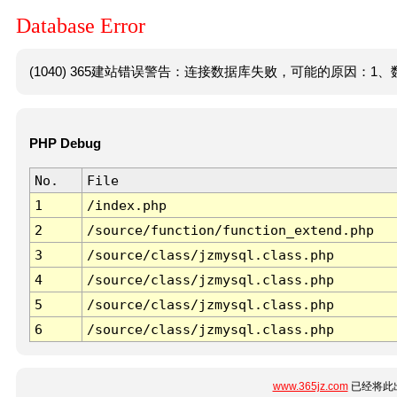
Database Error
(1040) 365建站错误警告：连接数据库失败，可能的原因：1、数
PHP Debug
No.
File
1
/index.php
2
/source/function/function_extend.php
3
/source/class/jzmysql.class.php
4
/source/class/jzmysql.class.php
5
/source/class/jzmysql.class.php
6
/source/class/jzmysql.class.php
www.365jz.com
已经将此