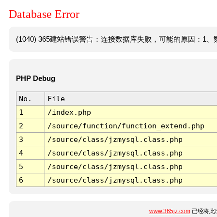
Database Error
(1040) 365建站错误警告：连接数据库失败，可能的原因：1、数
PHP Debug
No.
File
1
/index.php
2
/source/function/function_extend.php
3
/source/class/jzmysql.class.php
4
/source/class/jzmysql.class.php
5
/source/class/jzmysql.class.php
6
/source/class/jzmysql.class.php
www.365jz.com
已经将此