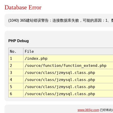
Database Error
(1040) 365建站错误警告：连接数据库失败，可能的原因：1、数
PHP Debug
No.
File
1
/index.php
2
/source/function/function_extend.php
3
/source/class/jzmysql.class.php
4
/source/class/jzmysql.class.php
5
/source/class/jzmysql.class.php
6
/source/class/jzmysql.class.php
www.365jz.com
已经将此