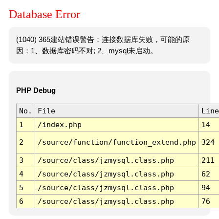
Database Error
(1040) 365建站错误警告：连接数据库失败，可能的原
因：1、数据库密码不对; 2、mysql未启动。
PHP Debug
No.
File
Line
1
/index.php
14
2
/source/function/function_extend.php
324
3
/source/class/jzmysql.class.php
211
4
/source/class/jzmysql.class.php
62
5
/source/class/jzmysql.class.php
94
6
/source/class/jzmysql.class.php
76