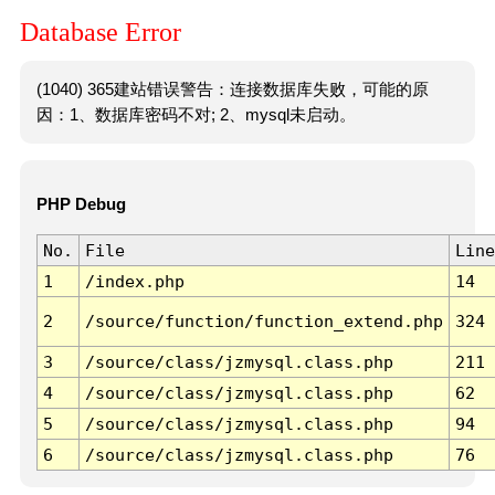
Database Error
(1040) 365建站错误警告：连接数据库失败，可能的原
因：1、数据库密码不对; 2、mysql未启动。
PHP Debug
No.
File
Line
1
/index.php
14
2
/source/function/function_extend.php
324
3
/source/class/jzmysql.class.php
211
4
/source/class/jzmysql.class.php
62
5
/source/class/jzmysql.class.php
94
6
/source/class/jzmysql.class.php
76