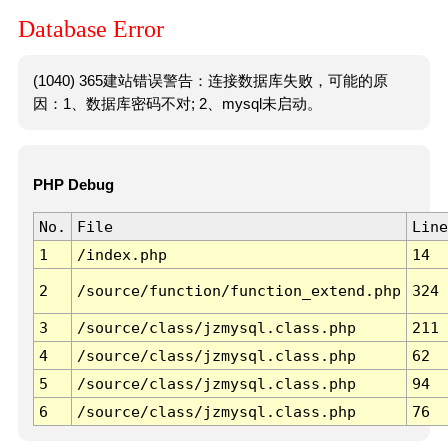
Database Error
(1040) 365建站错误警告：连接数据库失败，可能的原
因：1、数据库密码不对; 2、mysql未启动。
PHP Debug
No.
File
Line
1
/index.php
14
2
/source/function/function_extend.php
324
3
/source/class/jzmysql.class.php
211
4
/source/class/jzmysql.class.php
62
5
/source/class/jzmysql.class.php
94
6
/source/class/jzmysql.class.php
76