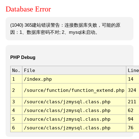
Database Error
(1040) 365建站错误警告：连接数据库失败，可能的原
因：1、数据库密码不对; 2、mysql未启动。
PHP Debug
No.
File
Line
1
/index.php
14
2
/source/function/function_extend.php
324
3
/source/class/jzmysql.class.php
211
4
/source/class/jzmysql.class.php
62
5
/source/class/jzmysql.class.php
94
6
/source/class/jzmysql.class.php
76