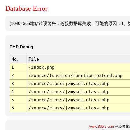
Database Error
(1040) 365建站错误警告：连接数据库失败，可能的原因：1、数
PHP Debug
No.
File
1
/index.php
2
/source/function/function_extend.php
3
/source/class/jzmysql.class.php
4
/source/class/jzmysql.class.php
5
/source/class/jzmysql.class.php
6
/source/class/jzmysql.class.php
www.365jz.com
已经将此