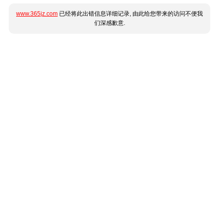
www.365jz.com
已经将此出错信息详细记录, 由此给您带来的访问不便我
们深感歉意.