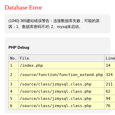
Database Error
(1040) 365建站错误警告：连接数据库失败，可能的原
因：1、数据库密码不对; 2、mysql未启动。
PHP Debug
No.
File
Line
1
/index.php
14
2
/source/function/function_extend.php
324
3
/source/class/jzmysql.class.php
211
4
/source/class/jzmysql.class.php
62
5
/source/class/jzmysql.class.php
94
6
/source/class/jzmysql.class.php
76