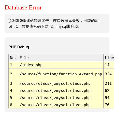
Database Error
(1040) 365建站错误警告：连接数据库失败，可能的原
因：1、数据库密码不对; 2、mysql未启动。
PHP Debug
No.
File
Line
1
/index.php
14
2
/source/function/function_extend.php
324
3
/source/class/jzmysql.class.php
211
4
/source/class/jzmysql.class.php
62
5
/source/class/jzmysql.class.php
94
6
/source/class/jzmysql.class.php
76