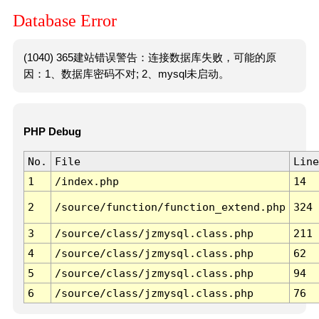
Database Error
(1040) 365建站错误警告：连接数据库失败，可能的原
因：1、数据库密码不对; 2、mysql未启动。
PHP Debug
No.
File
Line
1
/index.php
14
2
/source/function/function_extend.php
324
3
/source/class/jzmysql.class.php
211
4
/source/class/jzmysql.class.php
62
5
/source/class/jzmysql.class.php
94
6
/source/class/jzmysql.class.php
76