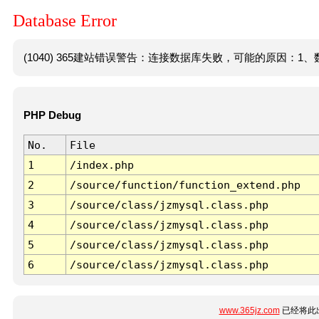
Database Error
(1040) 365建站错误警告：连接数据库失败，可能的原因：1、数
PHP Debug
No.
File
1
/index.php
2
/source/function/function_extend.php
3
/source/class/jzmysql.class.php
4
/source/class/jzmysql.class.php
5
/source/class/jzmysql.class.php
6
/source/class/jzmysql.class.php
www.365jz.com
已经将此