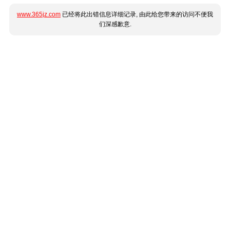
www.365jz.com
已经将此出错信息详细记录, 由此给您带来的访问不便我
们深感歉意.