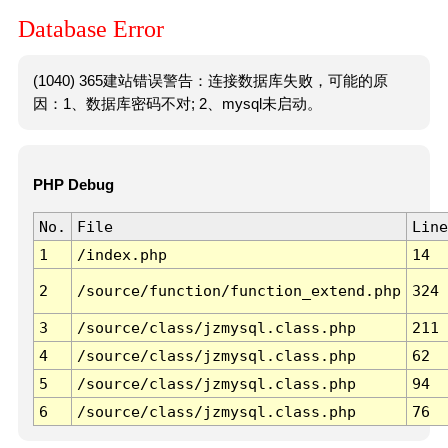
Database Error
(1040) 365建站错误警告：连接数据库失败，可能的原
因：1、数据库密码不对; 2、mysql未启动。
PHP Debug
No.
File
Line
1
/index.php
14
2
/source/function/function_extend.php
324
3
/source/class/jzmysql.class.php
211
4
/source/class/jzmysql.class.php
62
5
/source/class/jzmysql.class.php
94
6
/source/class/jzmysql.class.php
76