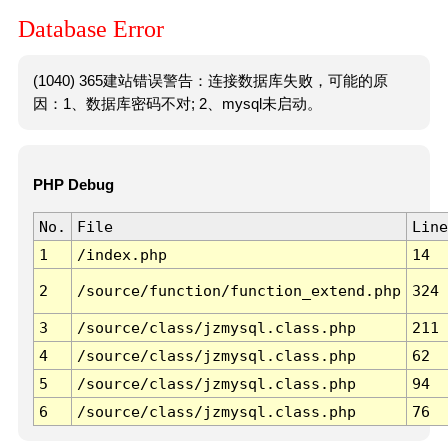
Database Error
(1040) 365建站错误警告：连接数据库失败，可能的原
因：1、数据库密码不对; 2、mysql未启动。
PHP Debug
No.
File
Line
1
/index.php
14
2
/source/function/function_extend.php
324
3
/source/class/jzmysql.class.php
211
4
/source/class/jzmysql.class.php
62
5
/source/class/jzmysql.class.php
94
6
/source/class/jzmysql.class.php
76