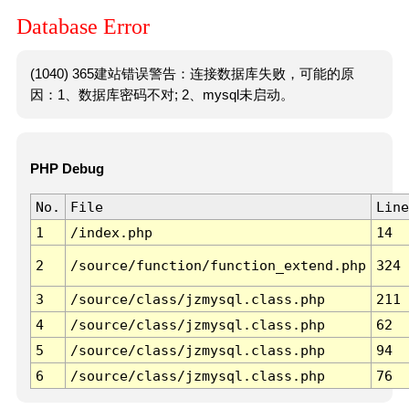
Database Error
(1040) 365建站错误警告：连接数据库失败，可能的原
因：1、数据库密码不对; 2、mysql未启动。
PHP Debug
No.
File
Line
1
/index.php
14
2
/source/function/function_extend.php
324
3
/source/class/jzmysql.class.php
211
4
/source/class/jzmysql.class.php
62
5
/source/class/jzmysql.class.php
94
6
/source/class/jzmysql.class.php
76