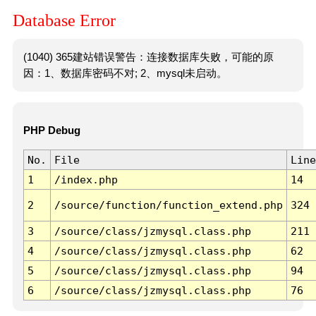
Database Error
(1040) 365建站错误警告：连接数据库失败，可能的原
因：1、数据库密码不对; 2、mysql未启动。
PHP Debug
No.
File
Line
1
/index.php
14
2
/source/function/function_extend.php
324
3
/source/class/jzmysql.class.php
211
4
/source/class/jzmysql.class.php
62
5
/source/class/jzmysql.class.php
94
6
/source/class/jzmysql.class.php
76