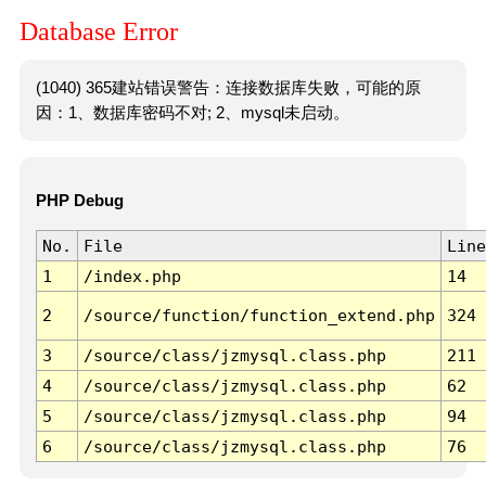
Database Error
(1040) 365建站错误警告：连接数据库失败，可能的原
因：1、数据库密码不对; 2、mysql未启动。
PHP Debug
No.
File
Line
1
/index.php
14
2
/source/function/function_extend.php
324
3
/source/class/jzmysql.class.php
211
4
/source/class/jzmysql.class.php
62
5
/source/class/jzmysql.class.php
94
6
/source/class/jzmysql.class.php
76