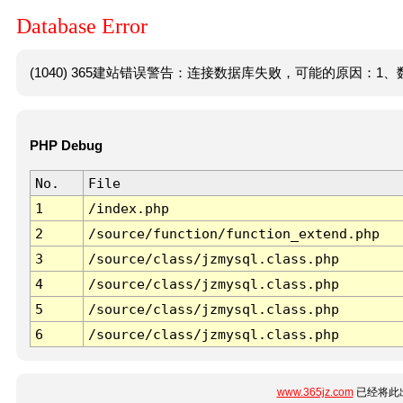
Database Error
(1040) 365建站错误警告：连接数据库失败，可能的原因：1、数
PHP Debug
No.
File
1
/index.php
2
/source/function/function_extend.php
3
/source/class/jzmysql.class.php
4
/source/class/jzmysql.class.php
5
/source/class/jzmysql.class.php
6
/source/class/jzmysql.class.php
www.365jz.com
已经将此