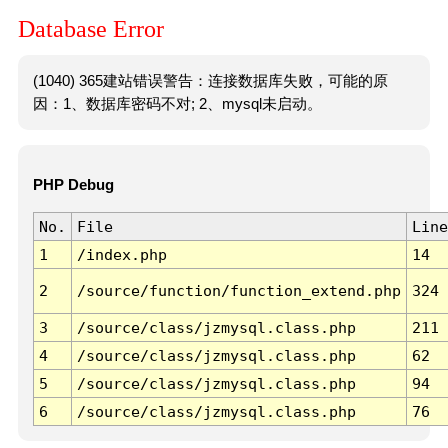
Database Error
(1040) 365建站错误警告：连接数据库失败，可能的原
因：1、数据库密码不对; 2、mysql未启动。
PHP Debug
No.
File
Line
1
/index.php
14
2
/source/function/function_extend.php
324
3
/source/class/jzmysql.class.php
211
4
/source/class/jzmysql.class.php
62
5
/source/class/jzmysql.class.php
94
6
/source/class/jzmysql.class.php
76