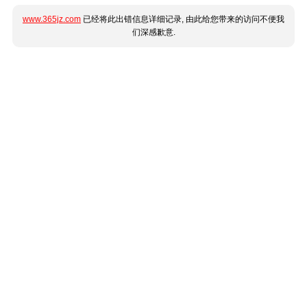
www.365jz.com
已经将此出错信息详细记录, 由此给您带来的访问不便我
们深感歉意.