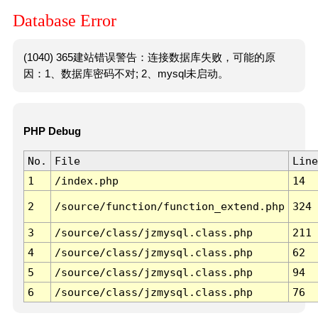
Database Error
(1040) 365建站错误警告：连接数据库失败，可能的原
因：1、数据库密码不对; 2、mysql未启动。
PHP Debug
No.
File
Line
1
/index.php
14
2
/source/function/function_extend.php
324
3
/source/class/jzmysql.class.php
211
4
/source/class/jzmysql.class.php
62
5
/source/class/jzmysql.class.php
94
6
/source/class/jzmysql.class.php
76