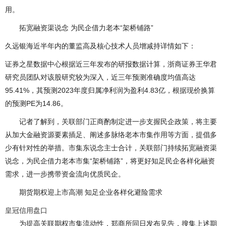
用。
拓宽融资渠说念 为民企借力老本“架桥铺路”
久远银海近半年内的董监高及核心技术人员增减持详情如下：
证券之星数据中心根据近三年发布的研报数据计算，浙商证券王华君
研究员团队对该股研究较为深入，近三年预测准确度均值高达
95.41%，其预测2023年度归属净利润为盈利4.83亿，根据现价换算
的预测PE为14.86。
记者了解到，关联部门正商酌制定进一步支握民企政策，将主要
从加大金融资源要素插足、阐述多脉络老本市集作用等方面，提倡多
少有针对性的举措。市集东说念主士合计，关联部门持续拓宽融资渠
说念，为民企借力老本市集“架桥铺路”，将更好知足民企各样化融资
需求，进一步携带资金流向优质民企。
期货期权迎上市高潮 知足企业各样化避险需求
皇冠信用盘口
为提高关联期权市集流动性，郑商所同日发布见告，搜集上述期