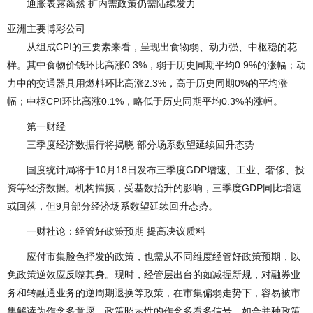
通胀表露蔼然 扩内需政策仍需陆续发力
亚洲主要博彩公司
从组成CPI的三要素来看，呈现出食物弱、动力强、中枢稳的花
样。其中食物价钱环比高涨0.3%，弱于历史同期平均0.9%的涨幅；动
力中的交通器具用燃料环比高涨2.3%，高于历史同期0%的平均涨
幅；中枢CPI环比高涨0.1%，略低于历史同期平均0.3%的涨幅。
第一财经
三季度经济数据行将揭晓 部分场系数望延续回升态势
国度统计局将于10月18日发布三季度GDP增速、工业、奢侈、投
资等经济数据。机构揣摸，受基数抬升的影响，三季度GDP同比增速
或回落，但9月部分经济场系数望延续回升态势。
一财社论：经管好政策预期 提高决议质料
应付市集脸色抒发的政策，也需从不同维度经管好政策预期，以
免政策逆效应反噬其身。现时，经管层出台的如减握新规，对融券业
务和转融通业务的逆周期退换等政策，在市集偏弱走势下，容易被市
集解读为作念多意愿。政策昭示性的作念多看多信号，如合并种政策