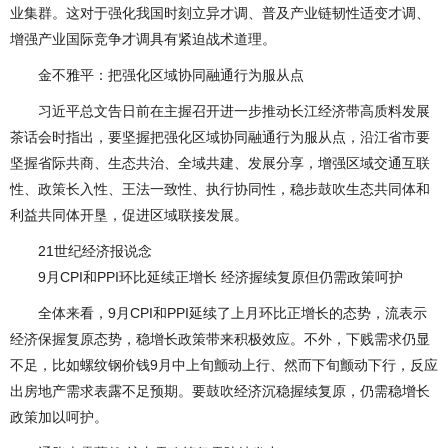
业集群。这对于强化我国时刻立异才调、普及产业链韧性适变才调、
增强产业国际竞争才调具有紧迫战术道理。
金不雅平：把强化区域协同融通行为服从点
习近平总文告日前在主握召开进一步推动长江经济带高质料发展
茶话会时指出，要坚握把强化区域协同融通行为服从点，沿江省市要
坚握省际共商、生态共治、全域共建、发展分享，增强区域交通互联
性、政策长入性、王法一致性、执行协同性，稳步鼓吹生态共同体和
利益共同体开垦，促进区域联接发展。
21世纪经济报说念
9月CPI和PPI环比延续正增长 经济握续复原但仍需政策呵护
全体来看，9月CPI和PPI延续了上月环比正增长的态势，流表示
经济保握复原态势，稳增长政策带来积极效应。不外，下贱需求仍显
不足，比如螺纹钢价钱9月中上旬颤动上行、然而下旬颤动下行，反应
出房地产需求表露不足预期。要鼓吹经济沉稳握续复原，仍需稳增长
政策加以呵护。