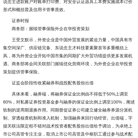
说念主进款账户对账单打印费、对安全认证器具工本费实施成本订价
形式和概括普及信用卡管事质效。
证券时报
商务部：握续管事保险外企在华投资策划
王受文默示，外资企业是中国外贸发展的紧迫力量，中国具有市
集空间深广、供应链完备、东说念主才科技要素聚首等多重概括上
风，将为外资企业开拓中国市集的同期扩大外贸功绩提供更多发展机
遇。商务部将会同关联部门握续优化营商环境，为外资企业在华投资
策划提供管事保险。
证监会阶段性收紧融券和战投配售股份出借
具体来看，融券端，将融券保证金比例由不得低于50%上调至
80%，对私募证券投资基金参与融券的保证金比例上调至100%，阐述
轨制的逆周期退换作用。同期督促证券公司建立健全融券券源分派机
制、穿透核查机制和准入机制，加强融券来回行动经管。出借端，字
据关联法限定程不错对战术投资者配售股份出借给予调治，为卓绝上
市公司高管专注主业，取消上市公司高管及中枢职工通过参与战术配