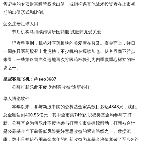
售诞生的专项财富经管权术出借，戒指抑遏其他战术投资者在上市初
期的出借形式和比例。
怎么注册足球人口
节后机构马持续蹄调研医药股 减肥药尤受关爱
记者矜重到，机构对医药板块的关爱度在普及。资金面上，往日
一周多只医药股登上龙虎榜，不少机构在握续加仓。从各券商不雅点
来看，一些策略首席久违地再次将医药板块列为四季度重心树立的板
块之一。
皇冠客服飞机：@seo3687
公募打新乐此不疲 为增强收益“逢新必打”
华人博彩软件
本年以来，参与新股申购的公募基金家具数目多达4848只，获配
总金额达到460.56亿元，其中全市集74%的职权类基金均参与了打
新。公募基金为何乐此不疲地参与打新？市集握续颤动，打新被合计
是公募基金当下获得低风险完好意思收益的紧迫路线之一。数据流
露，数十只袖珍范围基金本年的打新收益为其基金净值孝敬了至少2个