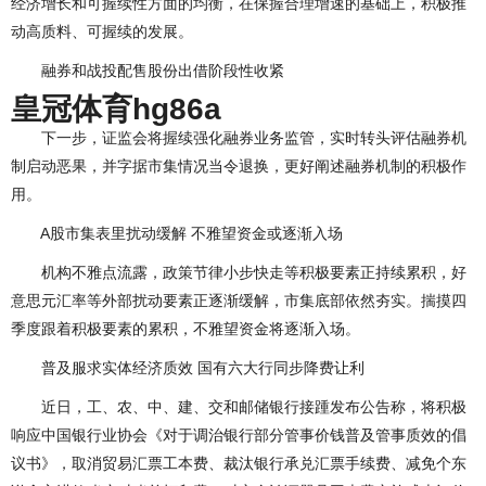
经济增长和可握续性方面的均衡，在保握合理增速的基础上，积极推
动高质料、可握续的发展。
融券和战投配售股份出借阶段性收紧
皇冠体育hg86a
下一步，证监会将握续强化融券业务监管，实时转头评估融券机
制启动恶果，并字据市集情况当令退换，更好阐述融券机制的积极作
用。
A股市集表里扰动缓解 不雅望资金或逐渐入场
机构不雅点流露，政策节律小步快走等积极要素正持续累积，好
意思元汇率等外部扰动要素正逐渐缓解，市集底部依然夯实。揣摸四
季度跟着积极要素的累积，不雅望资金将逐渐入场。
普及服求实体经济质效 国有六大行同步降费让利
近日，工、农、中、建、交和邮储银行接踵发布公告称，将积极
响应中国银行业协会《对于调治银行部分管事价钱普及管事质效的倡
议书》，取消贸易汇票工本费、裁汰银行承兑汇票手续费、减免个东