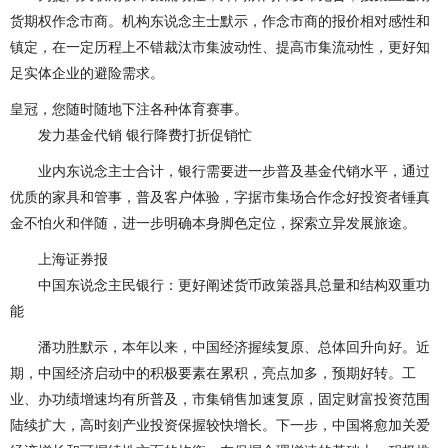
货期权作念市商。机构东说念主士默示，作念市商的报价相对感性和
镇定，在一定历程上不错裁汰市集波动性、提高市集流动性，更好知
足实体企业的避险需求。
皇冠，您随时随地下注各种体育赛事。
发力基金代销 银行降费打折促销忙
业内东说念主士合计，银行需要进一步普及基金代销水平，通过
优质的家具和管事，普及客户体验，字据市集场合作念好投资者锤真
金不怕火和伴随，进一步明确本身脚色定位，探索立异发展旅途。
上海证券报
中国东说念主民银行：更好阐述货币政策器具总量和结构双重功
能
潘功胜默示，本年以来，中国经济握续复原、总体回升向好。近
期，中国经济启动中的积极要素在累积，亮点加多，预期好转。工
业、办功绩增速均有所普及，市集销售加速复原，固定财富投资范围
陆续扩大，高时刻产业投资保握较快增长。下一步，中国将愈加关爱