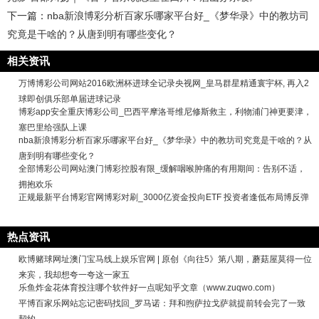
下一篇：
nba新浪博彩分析百家乐哪家平台好_《梦华录》中的教坊司
究竟是干啥的？从唐到明有哪些变化？
相关资讯
万博博彩公司网站2016欧洲杯进球全记录央视网_皇马群星精通寰宇杯, 再入2
球即创俱乐部单届进球记录
博彩app安全重庆博彩公司_巴西平摩洛哥维尼修斯救主，利物浦门神更要津，
塞巴里给强队上课
nba新浪博彩分析百家乐哪家平台好_《梦华录》中的教坊司究竟是干啥的？从
唐到明有哪些变化？
全部博彩公司网站澳门博彩控股有限_缓解咽喉肿痛的有用期间：告别不适，
拥抱欢乐
正规最新平台博彩官网博彩对刷_3000亿资金投向ETF 投资者逢低布局博反弹
热点资讯
欧博赌球网址澳门宝马线上娱乐官网 | 原创《向往5》第八期，蘑菇屋莫得一位
来宾，我却想夸一夸这一家五
乐鱼炸金花体育投注哪个软件好一点呢知乎文章（www.zuqwo.com）
平博百家乐网站忘记密码找回_罗马诺：拜和煦萨拉戈萨就提前转会完了一致
契约