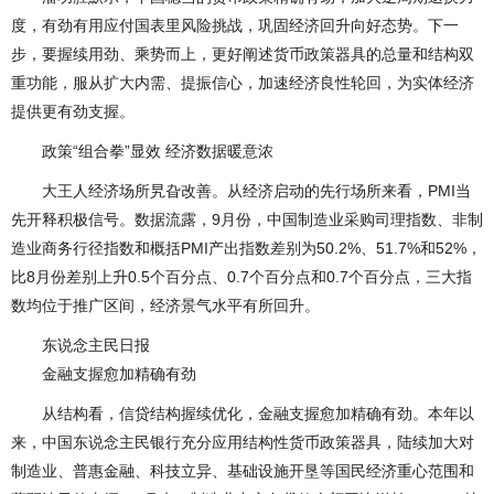
度，有劲有用应付国表里风险挑战，巩固经济回升向好态势。下一
步，要握续用劲、乘势而上，更好阐述货币政策器具的总量和结构双
重功能，服从扩大内需、提振信心，加速经济良性轮回，为实体经济
提供更有劲支握。
政策“组合拳”显效 经济数据暖意浓
大王人经济场所旯旮改善。从经济启动的先行场所来看，PMI当
先开释积极信号。数据流露，9月份，中国制造业采购司理指数、非制
造业商务行径指数和概括PMI产出指数差别为50.2%、51.7%和52%，
比8月份差别上升0.5个百分点、0.7个百分点和0.7个百分点，三大指
数均位于推广区间，经济景气水平有所回升。
东说念主民日报
金融支握愈加精确有劲
从结构看，信贷结构握续优化，金融支握愈加精确有劲。本年以
来，中国东说念主民银行充分应用结构性货币政策器具，陆续加大对
制造业、普惠金融、科技立异、基础设施开垦等国民经济重心范围和