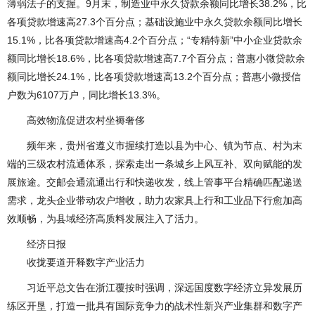
薄弱法子的支握。9月末，制造业中永久贷款余额同比增长38.2%，比
各项贷款增速高27.3个百分点；基础设施业中永久贷款余额同比增长
15.1%，比各项贷款增速高4.2个百分点；“专精特新”中小企业贷款余
额同比增长18.6%，比各项贷款增速高7.7个百分点；普惠小微贷款余
额同比增长24.1%，比各项贷款增速高13.2个百分点；普惠小微授信
户数为6107万户，同比增长13.3%。
高效物流促进农村坐褥奢侈
频年来，贵州省遵义市握续打造以县为中心、镇为节点、村为末
端的三级农村流通体系，探索走出一条城乡上风互补、双向赋能的发
展旅途。交邮会通流通出行和快递收发，线上管事平台精确匹配递送
需求，龙头企业带动农户增收，助力农家具上行和工业品下行愈加高
效顺畅，为县域经济高质料发展注入了活力。
经济日报
收拢要道开释数字产业活力
习近平总文告在浙江覆按时强调，深远国度数字经济立异发展历
练区开垦，打造一批具有国际竞争力的战术性新兴产业集群和数字产