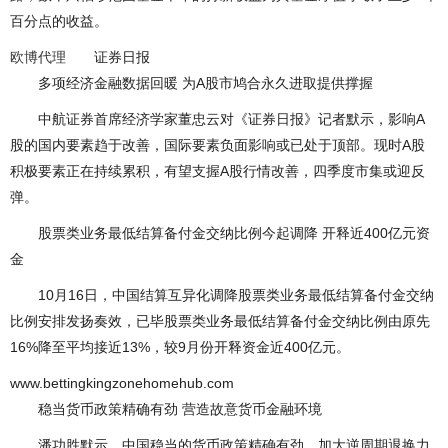
百分点的收益。
欧博代理
证券日报
多项经济金融数据回暖 为A股市鸠合永久进取提供撑握
中航证券首席经济学家董忠云对《证券日报》记者默示，影响A
股的国内要素趋于改善，国际要素负面影响或已处于顶部。现时A股
积极要素正在持续累积，有望支握A股行情改善，四季度市集或迎反
弹。
股票类业务最低结算备付金交纳比例今起调降 开释近400亿元资
金
10月16日，中国结算互异化调降股票类业务最低结算备付金交纳
比例安排发扬奏效，已毕股票类业务最低结算备付金交纳比例由原先
16%降至平均接近13%，较9月份开释资金近400亿元。
www.bettingkingzonehomehub.com
稳当货币政策精确有劲 营造故意货币金融环境
潘功胜默示，中国稳当的货币政策精确有劲，加大逆周期退换力