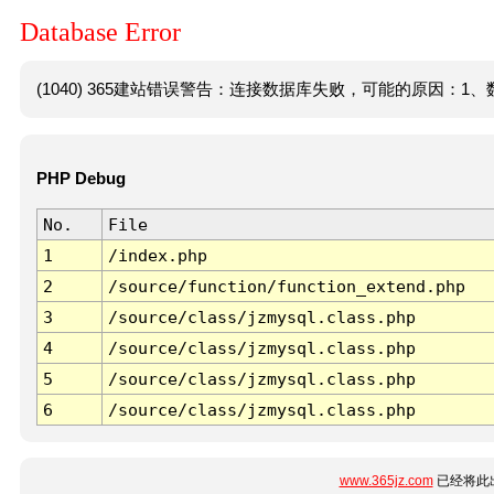
Database Error
(1040) 365建站错误警告：连接数据库失败，可能的原因：1、数
PHP Debug
No.
File
1
/index.php
2
/source/function/function_extend.php
3
/source/class/jzmysql.class.php
4
/source/class/jzmysql.class.php
5
/source/class/jzmysql.class.php
6
/source/class/jzmysql.class.php
www.365jz.com
已经将此