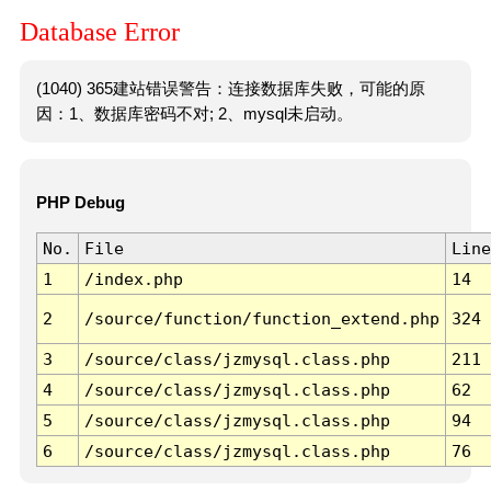
Database Error
(1040) 365建站错误警告：连接数据库失败，可能的原
因：1、数据库密码不对; 2、mysql未启动。
PHP Debug
No.
File
Line
1
/index.php
14
2
/source/function/function_extend.php
324
3
/source/class/jzmysql.class.php
211
4
/source/class/jzmysql.class.php
62
5
/source/class/jzmysql.class.php
94
6
/source/class/jzmysql.class.php
76