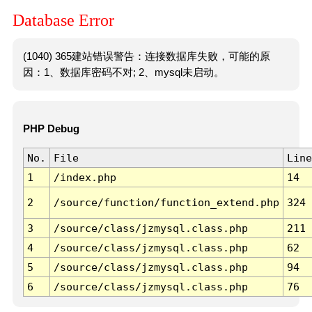
Database Error
(1040) 365建站错误警告：连接数据库失败，可能的原
因：1、数据库密码不对; 2、mysql未启动。
PHP Debug
No.
File
Line
1
/index.php
14
2
/source/function/function_extend.php
324
3
/source/class/jzmysql.class.php
211
4
/source/class/jzmysql.class.php
62
5
/source/class/jzmysql.class.php
94
6
/source/class/jzmysql.class.php
76