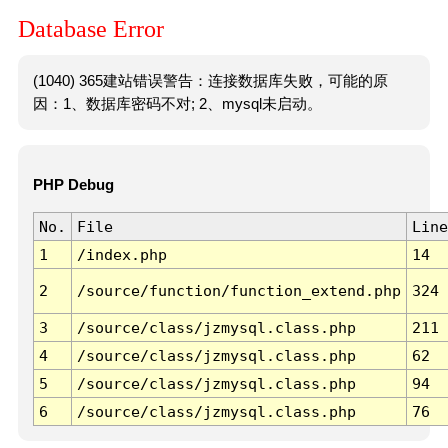
Database Error
(1040) 365建站错误警告：连接数据库失败，可能的原
因：1、数据库密码不对; 2、mysql未启动。
PHP Debug
No.
File
Line
1
/index.php
14
2
/source/function/function_extend.php
324
3
/source/class/jzmysql.class.php
211
4
/source/class/jzmysql.class.php
62
5
/source/class/jzmysql.class.php
94
6
/source/class/jzmysql.class.php
76