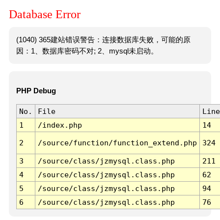
Database Error
(1040) 365建站错误警告：连接数据库失败，可能的原
因：1、数据库密码不对; 2、mysql未启动。
PHP Debug
No.
File
Line
1
/index.php
14
2
/source/function/function_extend.php
324
3
/source/class/jzmysql.class.php
211
4
/source/class/jzmysql.class.php
62
5
/source/class/jzmysql.class.php
94
6
/source/class/jzmysql.class.php
76