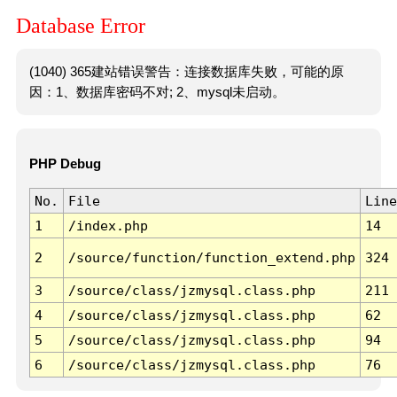
Database Error
(1040) 365建站错误警告：连接数据库失败，可能的原
因：1、数据库密码不对; 2、mysql未启动。
PHP Debug
No.
File
Line
1
/index.php
14
2
/source/function/function_extend.php
324
3
/source/class/jzmysql.class.php
211
4
/source/class/jzmysql.class.php
62
5
/source/class/jzmysql.class.php
94
6
/source/class/jzmysql.class.php
76