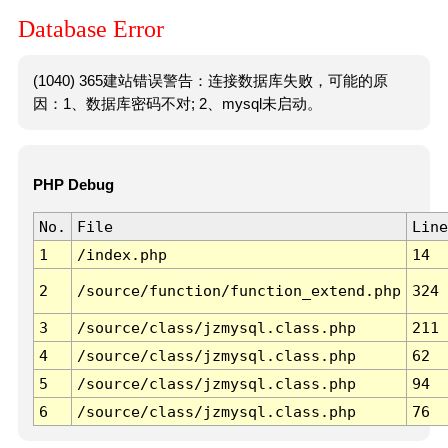
Database Error
(1040) 365建站错误警告：连接数据库失败，可能的原
因：1、数据库密码不对; 2、mysql未启动。
PHP Debug
No.
File
Line
1
/index.php
14
2
/source/function/function_extend.php
324
3
/source/class/jzmysql.class.php
211
4
/source/class/jzmysql.class.php
62
5
/source/class/jzmysql.class.php
94
6
/source/class/jzmysql.class.php
76