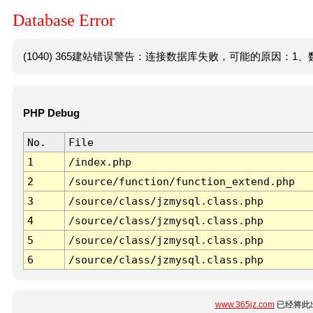
Database Error
(1040) 365建站错误警告：连接数据库失败，可能的原因：1、数
PHP Debug
No.
File
1
/index.php
2
/source/function/function_extend.php
3
/source/class/jzmysql.class.php
4
/source/class/jzmysql.class.php
5
/source/class/jzmysql.class.php
6
/source/class/jzmysql.class.php
www.365jz.com
已经将此