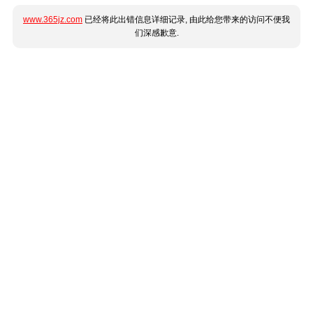
www.365jz.com
已经将此出错信息详细记录, 由此给您带来的访问不便我
们深感歉意.