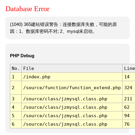
Database Error
(1040) 365建站错误警告：连接数据库失败，可能的原
因：1、数据库密码不对; 2、mysql未启动。
PHP Debug
No.
File
Line
1
/index.php
14
2
/source/function/function_extend.php
324
3
/source/class/jzmysql.class.php
211
4
/source/class/jzmysql.class.php
62
5
/source/class/jzmysql.class.php
94
6
/source/class/jzmysql.class.php
76