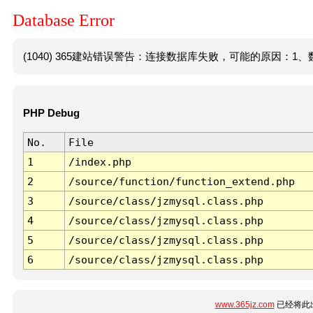
Database Error
(1040) 365建站错误警告：连接数据库失败，可能的原因：1、数
PHP Debug
No.
File
1
/index.php
2
/source/function/function_extend.php
3
/source/class/jzmysql.class.php
4
/source/class/jzmysql.class.php
5
/source/class/jzmysql.class.php
6
/source/class/jzmysql.class.php
www.365jz.com
已经将此