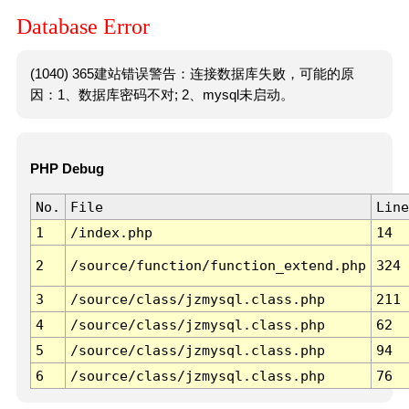
Database Error
(1040) 365建站错误警告：连接数据库失败，可能的原
因：1、数据库密码不对; 2、mysql未启动。
PHP Debug
No.
File
Line
1
/index.php
14
2
/source/function/function_extend.php
324
3
/source/class/jzmysql.class.php
211
4
/source/class/jzmysql.class.php
62
5
/source/class/jzmysql.class.php
94
6
/source/class/jzmysql.class.php
76