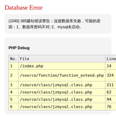
Database Error
(1040) 365建站错误警告：连接数据库失败，可能的原
因：1、数据库密码不对; 2、mysql未启动。
PHP Debug
No.
File
Line
1
/index.php
14
2
/source/function/function_extend.php
324
3
/source/class/jzmysql.class.php
211
4
/source/class/jzmysql.class.php
62
5
/source/class/jzmysql.class.php
94
6
/source/class/jzmysql.class.php
76