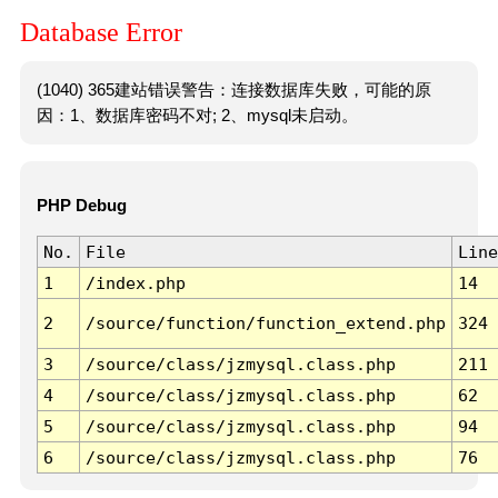
Database Error
(1040) 365建站错误警告：连接数据库失败，可能的原
因：1、数据库密码不对; 2、mysql未启动。
PHP Debug
No.
File
Line
1
/index.php
14
2
/source/function/function_extend.php
324
3
/source/class/jzmysql.class.php
211
4
/source/class/jzmysql.class.php
62
5
/source/class/jzmysql.class.php
94
6
/source/class/jzmysql.class.php
76