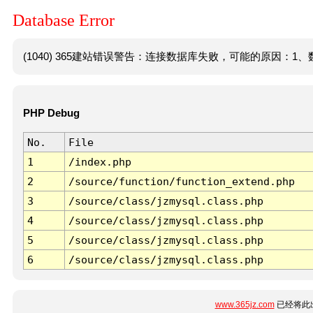
Database Error
(1040) 365建站错误警告：连接数据库失败，可能的原因：1、数
PHP Debug
No.
File
1
/index.php
2
/source/function/function_extend.php
3
/source/class/jzmysql.class.php
4
/source/class/jzmysql.class.php
5
/source/class/jzmysql.class.php
6
/source/class/jzmysql.class.php
www.365jz.com
已经将此