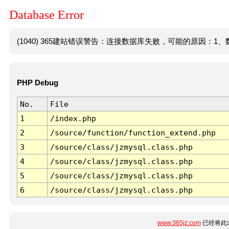
Database Error
(1040) 365建站错误警告：连接数据库失败，可能的原因：1、数
PHP Debug
No.
File
1
/index.php
2
/source/function/function_extend.php
3
/source/class/jzmysql.class.php
4
/source/class/jzmysql.class.php
5
/source/class/jzmysql.class.php
6
/source/class/jzmysql.class.php
www.365jz.com
已经将此