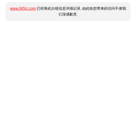
www.365jz.com
已经将此出错信息详细记录, 由此给您带来的访问不便我
们深感歉意.