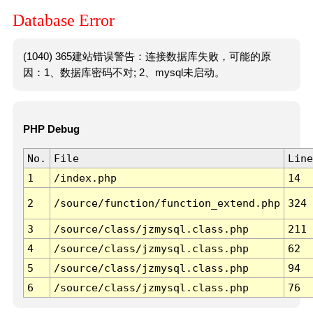
Database Error
(1040) 365建站错误警告：连接数据库失败，可能的原
因：1、数据库密码不对; 2、mysql未启动。
PHP Debug
No.
File
Line
1
/index.php
14
2
/source/function/function_extend.php
324
3
/source/class/jzmysql.class.php
211
4
/source/class/jzmysql.class.php
62
5
/source/class/jzmysql.class.php
94
6
/source/class/jzmysql.class.php
76