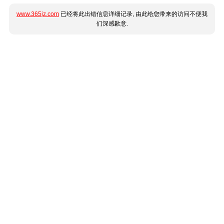
www.365jz.com
已经将此出错信息详细记录, 由此给您带来的访问不便我
们深感歉意.