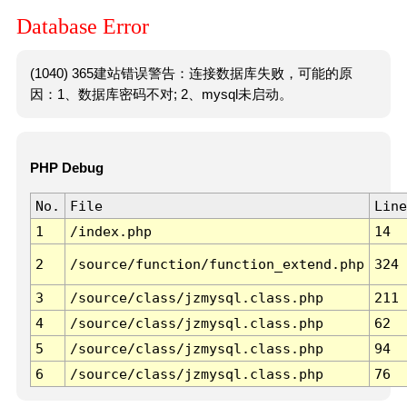
Database Error
(1040) 365建站错误警告：连接数据库失败，可能的原
因：1、数据库密码不对; 2、mysql未启动。
PHP Debug
No.
File
Line
1
/index.php
14
2
/source/function/function_extend.php
324
3
/source/class/jzmysql.class.php
211
4
/source/class/jzmysql.class.php
62
5
/source/class/jzmysql.class.php
94
6
/source/class/jzmysql.class.php
76