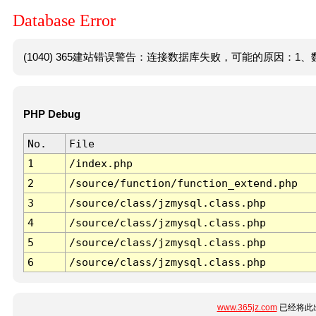
Database Error
(1040) 365建站错误警告：连接数据库失败，可能的原因：1、数
PHP Debug
No.
File
1
/index.php
2
/source/function/function_extend.php
3
/source/class/jzmysql.class.php
4
/source/class/jzmysql.class.php
5
/source/class/jzmysql.class.php
6
/source/class/jzmysql.class.php
www.365jz.com
已经将此