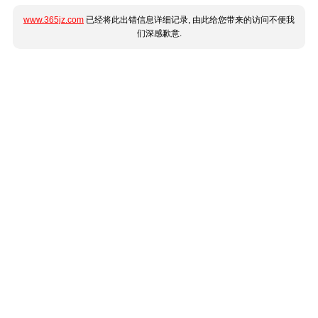
www.365jz.com
已经将此出错信息详细记录, 由此给您带来的访问不便我
们深感歉意.