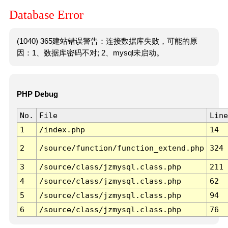
Database Error
(1040) 365建站错误警告：连接数据库失败，可能的原
因：1、数据库密码不对; 2、mysql未启动。
PHP Debug
No.
File
Line
1
/index.php
14
2
/source/function/function_extend.php
324
3
/source/class/jzmysql.class.php
211
4
/source/class/jzmysql.class.php
62
5
/source/class/jzmysql.class.php
94
6
/source/class/jzmysql.class.php
76