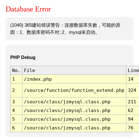
Database Error
(1040) 365建站错误警告：连接数据库失败，可能的原
因：1、数据库密码不对; 2、mysql未启动。
PHP Debug
No.
File
Line
1
/index.php
14
2
/source/function/function_extend.php
324
3
/source/class/jzmysql.class.php
211
4
/source/class/jzmysql.class.php
62
5
/source/class/jzmysql.class.php
94
6
/source/class/jzmysql.class.php
76