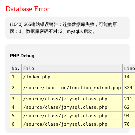
Database Error
(1040) 365建站错误警告：连接数据库失败，可能的原
因：1、数据库密码不对; 2、mysql未启动。
PHP Debug
No.
File
Line
1
/index.php
14
2
/source/function/function_extend.php
324
3
/source/class/jzmysql.class.php
211
4
/source/class/jzmysql.class.php
62
5
/source/class/jzmysql.class.php
94
6
/source/class/jzmysql.class.php
76