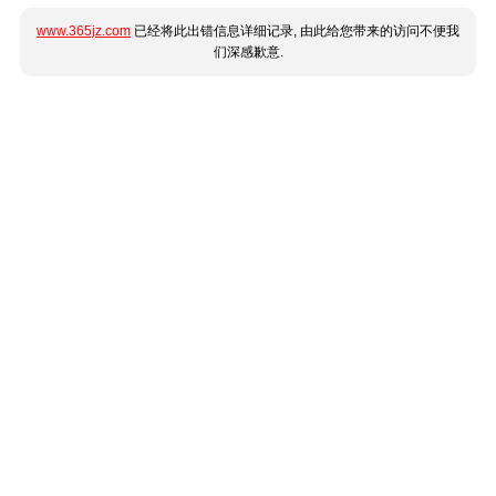
www.365jz.com
已经将此出错信息详细记录, 由此给您带来的访问不便我
们深感歉意.