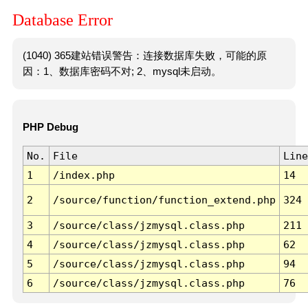
Database Error
(1040) 365建站错误警告：连接数据库失败，可能的原
因：1、数据库密码不对; 2、mysql未启动。
PHP Debug
No.
File
Line
1
/index.php
14
2
/source/function/function_extend.php
324
3
/source/class/jzmysql.class.php
211
4
/source/class/jzmysql.class.php
62
5
/source/class/jzmysql.class.php
94
6
/source/class/jzmysql.class.php
76