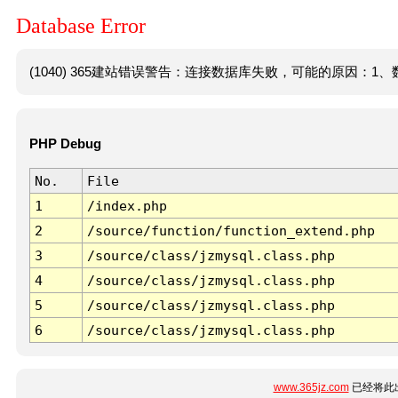
Database Error
(1040) 365建站错误警告：连接数据库失败，可能的原因：1、数
PHP Debug
No.
File
1
/index.php
2
/source/function/function_extend.php
3
/source/class/jzmysql.class.php
4
/source/class/jzmysql.class.php
5
/source/class/jzmysql.class.php
6
/source/class/jzmysql.class.php
www.365jz.com
已经将此