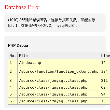
Database Error
(1040) 365建站错误警告：连接数据库失败，可能的原
因：1、数据库密码不对; 2、mysql未启动。
PHP Debug
No.
File
Line
1
/index.php
14
2
/source/function/function_extend.php
324
3
/source/class/jzmysql.class.php
211
4
/source/class/jzmysql.class.php
62
5
/source/class/jzmysql.class.php
94
6
/source/class/jzmysql.class.php
76