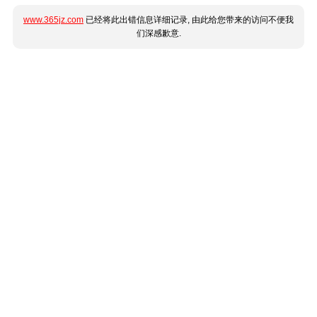
www.365jz.com
已经将此出错信息详细记录, 由此给您带来的访问不便我
们深感歉意.