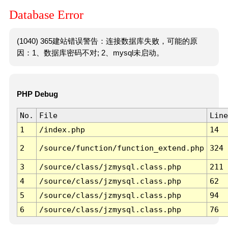
Database Error
(1040) 365建站错误警告：连接数据库失败，可能的原
因：1、数据库密码不对; 2、mysql未启动。
PHP Debug
No.
File
Line
1
/index.php
14
2
/source/function/function_extend.php
324
3
/source/class/jzmysql.class.php
211
4
/source/class/jzmysql.class.php
62
5
/source/class/jzmysql.class.php
94
6
/source/class/jzmysql.class.php
76