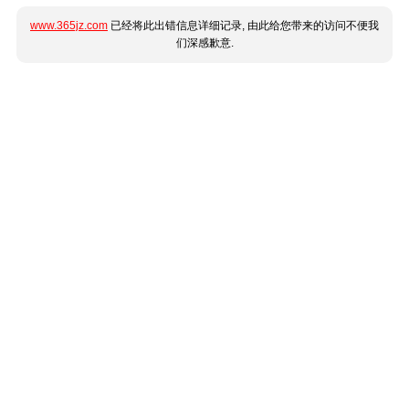
www.365jz.com
已经将此出错信息详细记录, 由此给您带来的访问不便我
们深感歉意.