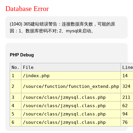
Database Error
(1040) 365建站错误警告：连接数据库失败，可能的原
因：1、数据库密码不对; 2、mysql未启动。
PHP Debug
No.
File
Line
1
/index.php
14
2
/source/function/function_extend.php
324
3
/source/class/jzmysql.class.php
211
4
/source/class/jzmysql.class.php
62
5
/source/class/jzmysql.class.php
94
6
/source/class/jzmysql.class.php
76