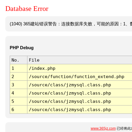
Database Error
(1040) 365建站错误警告：连接数据库失败，可能的原因：1、数
PHP Debug
No.
File
1
/index.php
2
/source/function/function_extend.php
3
/source/class/jzmysql.class.php
4
/source/class/jzmysql.class.php
5
/source/class/jzmysql.class.php
6
/source/class/jzmysql.class.php
www.365jz.com
已经将此