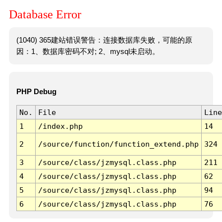
Database Error
(1040) 365建站错误警告：连接数据库失败，可能的原
因：1、数据库密码不对; 2、mysql未启动。
PHP Debug
No.
File
Line
1
/index.php
14
2
/source/function/function_extend.php
324
3
/source/class/jzmysql.class.php
211
4
/source/class/jzmysql.class.php
62
5
/source/class/jzmysql.class.php
94
6
/source/class/jzmysql.class.php
76