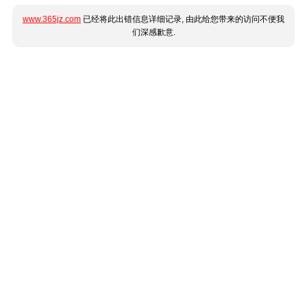
www.365jz.com
已经将此出错信息详细记录, 由此给您带来的访问不便我
们深感歉意.