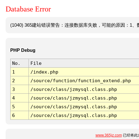
Database Error
(1040) 365建站错误警告：连接数据库失败，可能的原因：1、数
PHP Debug
No.
File
1
/index.php
2
/source/function/function_extend.php
3
/source/class/jzmysql.class.php
4
/source/class/jzmysql.class.php
5
/source/class/jzmysql.class.php
6
/source/class/jzmysql.class.php
www.365jz.com
已经将此